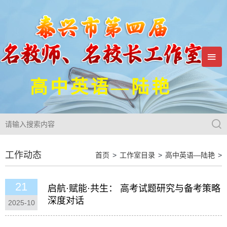

高中英语—陆艳

工作动态
首页
>
工作室目录
>
高中英语—陆艳
>
21
启航·赋能·共生： 高考试题研究与备考策略
深度对话
2025-10
泰兴市第四届高中英语名师工作室首期集体研修活动