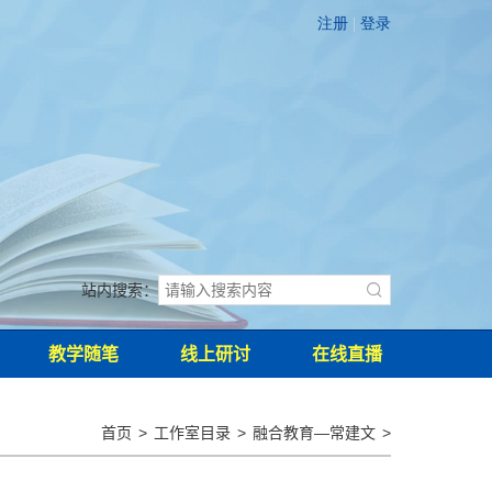
站内搜索：

教学随笔
线上研讨
在线直播
首页
>
工作室目录
>
融合教育—常建文
>