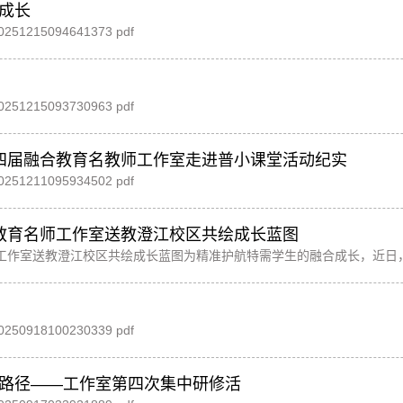
成长
215 20251215094641373 pdf
215 20251215093730963 pdf
第四届融合教育名教师工作室走进普小课堂活动纪实
211 20251211095934502 pdf
合教育名师工作室送教澄江校区共绘成长蓝图
作室送教澄江校区共绘成长蓝图为精准护航特需学生的融合成长，近日
走进襟
918 20250918100230339 pdf
路径——工作室第四次集中研修活